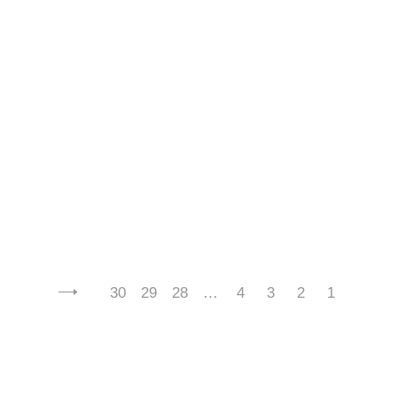
آباژور طرح سنتی از صدای سخن عشق
30
29
28
…
4
3
2
1
نشنیدم خوشتر کد 6018
2,520,000
تومان