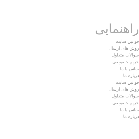
_ آباژور و گلدان شیشه ای و سرامیک
_ پرده (زِبرا-کرکره فلزی-شِید-پانچ)
راهنمایی
قوانین سایت
روش های ارسال
سوالات متداول
حریم خصوصی
تماس با ما
درباره ما
قوانین سایت
روش های ارسال
سوالات متداول
حریم خصوصی
تماس با ما
درباره ما
تمامی حقوق مادی و معنوی متعلق به ( مجموعه فارس گالری ) می
باشد.