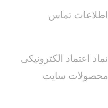
طرح های اصیل ایرانی
اطلاعات تماس
آدرس: فارس – شیراز – خیابان قصردشت – تقاطع عفیف آباد – ابتدای بلوار
آوینی – مجموعه گالری هُنری ایران دکوراسیون
تلفن :
07136277172
موبایل :
09215657634
نماد اعتماد الکترونیکی
محصولات سایت
محصولات کادویی و سوغاتی از جمله:
_ ظروف سرامیکی دستساز ایرانی
_ رومیزی رانِر کوسن و پاف(عسلی)