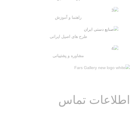
راهنما و آموزش
طرح های اصیل ایرانی
مشاوره و پشتیبانی
مجموعه ای از
طرح های اصیل ایرانی
اطلاعات تماس
آدرس: فارس – شیراز – خیابان قصردشت – تقاطع عفیف آباد – ابتدای بلوار
آوینی – مجموعه گالری هُنری ایران دکوراسیون
تلفن :
07136277172