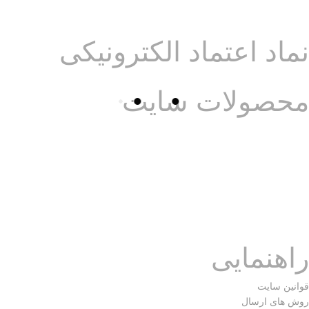
موبایل :
09215657634
نماد اعتماد الکترونیکی
محصولات سایت
محصولات کادویی و سوغاتی از جمله:
_ ظروف سرامیکی دستساز ایرانی
_ رومیزی رانِر کوسن و پاف(عسلی)
_ آباژور و گلدان شیشه ای و سرامیک
_ پرده (زِبرا-کرکره فلزی-شِید-پانچ)
راهنمایی
قوانین سایت
روش های ارسال