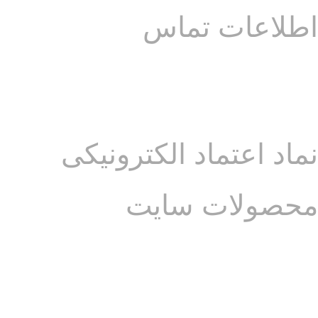
اطلاعات تماس
آدرس: فارس – شیراز – خیابان قصردشت – تقاطع عفیف آباد – ابتدای بلوار
آوینی – مجموعه گالری هُنری ایران دکوراسیون
تلفن :
07136277172
موبایل :
09215657634
نماد اعتماد الکترونیکی
محصولات سایت
محصولات کادویی و سوغاتی از جمله:
_ ظروف سرامیکی دستساز ایرانی
_ رومیزی رانِر کوسن و پاف(عسلی)
_ آباژور و گلدان شیشه ای و سرامیک