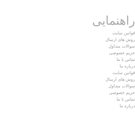
_ پرده (زِبرا-کرکره فلزی-شِید-پانچ)
راهنمایی
قوانین سایت
روش های ارسال
سوالات متداول
حریم خصوصی
تماس با ما
درباره ما
قوانین سایت
روش های ارسال
سوالات متداول
حریم خصوصی
تماس با ما
درباره ما
تمامی حقوق مادی و معنوی متعلق به ( مجموعه فارس گالری ) می
باشد.