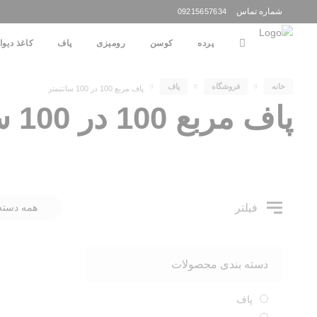
شماره تماس
09215657634
پرده
کوسن
رومیزی
پاف
کاغذ دیوا
خانه
فروشگاه
پاف
پاف مربع 100 در 100 سانتیمتر
پاف مربع 100 در 100 سانتیمتر
فیلتر
همه دسته 
دسته بندی محصولات
پاف