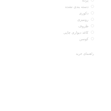
پرده
دسته بندی نشده
دکوری
رومیزی
ظروف
کاغذ دیواری چاپی
کوسن
راهنمای خرید
47
6,495,000
توم