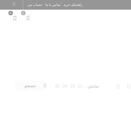
راهنمای خرید
تماس با ما
حساب من
0
0
12
16
24
32
جستجو
نمایش :