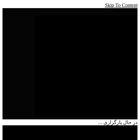
Skip To Content
Please Wait
در حال بارگزاری ...
شماره تماس
09215657634