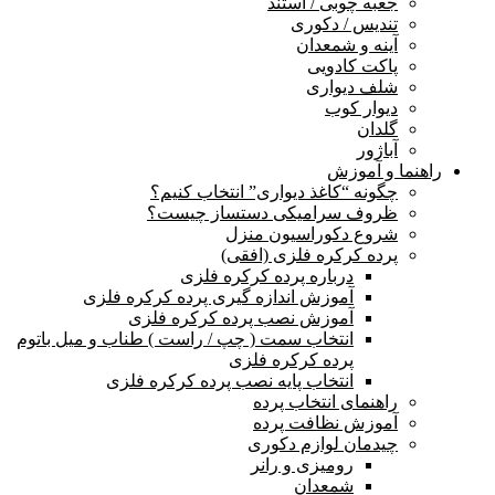
جعبه چوبی / استند
تندیس / دکوری
آینه و شمعدان
پاکت کادویی
شلف دیواری
دیوار کوب
گلدان
آباژور
راهنما و آموزش
چگونه “کاغذ دیواری” انتخاب کنیم؟
ظروف سرامیکی دستساز چیست؟
شروع دکوراسیون منزل
پرده کرکره فلزی (افقی)
درباره پرده کرکره فلزی
آموزش اندازه گیری پرده کرکره فلزی
آموزش نصب پرده کرکره فلزی
انتخاب سمت ( چپ / راست ) طناب و میل باتوم
پرده کرکره فلزی
انتخاب پایه نصب پرده کرکره فلزی
راهنمای انتخاب پرده
آموزش نظافت پرده
چیدمان لوازم دکوری
رومیزی و رانر
شمعدان