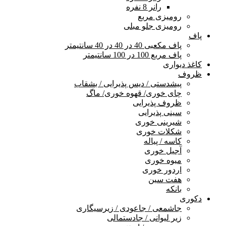
رانر 8 نفره
رومیزی مربع
رومیزی جلو مبلی
پاف
پاف مکعبی 40 در 40 در 40 سانتیمتر
پاف مربع 100 در 100 سانتیمتر
کاغذ دیواری
ظروف
پیشدستی / دیس پذیرایی / بشقاب
چای خوری/ قهوه خوری/ ماگ
ظروف پذیرایی
سینی پذیرایی
شیرینی خوری
شکلات خوری
کاسه / پیاله
آجیل خوری
میوه خوری
اردور خوری
هفت سین
بانکه
دکوری
جاشمعی / جاعودی / زیرسیگاری
زیر لیوانی / جادستمالی