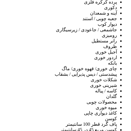
پرده کرکره فلزی
دکوری
آینه و شمعدان
جعبه چوبی / استند
دیوار کوب
جاشمعی / جاعودی / زیرسیگاری
رومیزی
رانر مستطیل
ظروف
آجیل خوری
اردور خوری
بانکه
چای خوری/ قهوه خوری/ ماگ
پیشدستی / دیس پذیرایی / بشقاب
شکلات خوری
شیرینی خوری
کاسه / پیاله
گلدان
محصولات چوبی
میوه خوری
کاغذ دیواری چاپی
کوسن
پاف گرد قطر 100 سانتیمتر
کوسن مربع 45 در 45 سانتیمتر