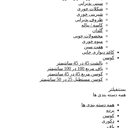
سینی پذیرایی
شکلات خوری
شیرینی خوری
ظروف پذیرایی
کاسه / پیاله
گلدان
محصولات چوبی
میوه خوری
هفت سین
کاغذ دیواری چاپی
کوسن
بالشت 45 در 45 سانتیمتر
پاف مربع 100 در 100 سانتیمتر
کوسن مربع 45 در 45 سانتیمتر
کوسن مستطیل 25 در 50 سانتیمتر
بستن
فیلتر
همه دسته بندی ها
همه دسته بندی ها
پرده
کوسن
دکوری
پاف