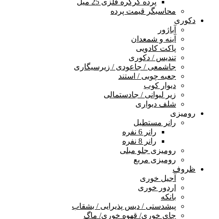
پرده کرکره فلزی 25 میل
محاسبگر قیمت پرده
دکوری
آباژور
آینه و شمعدان
پاکت کادویی
تندیس / دکوری
جاشمعی / جاعودی / زیرسیگاری
جعبه چوبی / استند
دیوار کوب
زیر لیوانی / جادستمالی
شلف دیواری
رومیزی
رانر مستطیل
رانر 6 نفره
رانر 8 نفره
رومیزی جلو مبلی
رومیزی مربع
ظروف
آجیل خوری
اردور خوری
بانکه
پیشدستی / دیس پذیرایی / بشقاب
چای خوری/ قهوه خوری/ ماگ