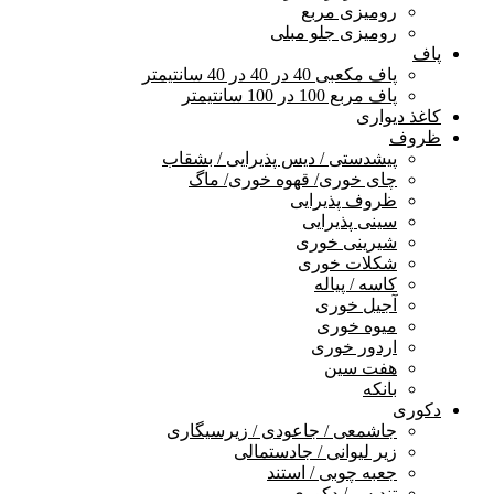
رومیزی مربع
رومیزی جلو مبلی
پاف
پاف مکعبی 40 در 40 در 40 سانتیمتر
پاف مربع 100 در 100 سانتیمتر
کاغذ دیواری
ظروف
پیشدستی / دیس پذیرایی / بشقاب
چای خوری/ قهوه خوری/ ماگ
ظروف پذیرایی
سینی پذیرایی
شیرینی خوری
شکلات خوری
کاسه / پیاله
آجیل خوری
میوه خوری
اردور خوری
هفت سین
بانکه
دکوری
جاشمعی / جاعودی / زیرسیگاری
زیر لیوانی / جادستمالی
جعبه چوبی / استند
تندیس / دکوری