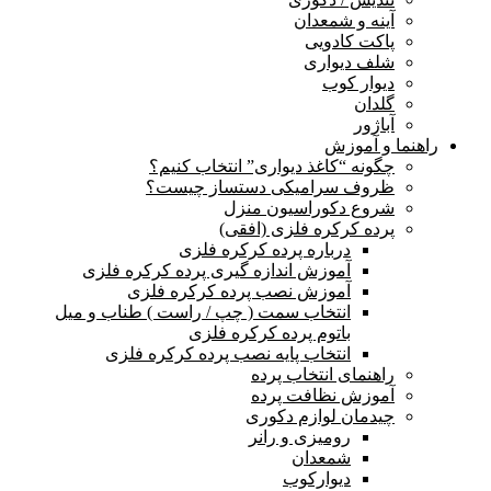
آینه و شمعدان
پاکت کادویی
شلف دیواری
دیوار کوب
گلدان
آباژور
راهنما و آموزش
چگونه “کاغذ دیواری” انتخاب کنیم؟
ظروف سرامیکی دستساز چیست؟
شروع دکوراسیون منزل
پرده کرکره فلزی (افقی)
درباره پرده کرکره فلزی
آموزش اندازه گیری پرده کرکره فلزی
آموزش نصب پرده کرکره فلزی
انتخاب سمت ( چپ / راست ) طناب و میل
باتوم پرده کرکره فلزی
انتخاب پایه نصب پرده کرکره فلزی
راهنمای انتخاب پرده
آموزش نظافت پرده
چیدمان لوازم دکوری
رومیزی و رانر
شمعدان
دیوارکوب