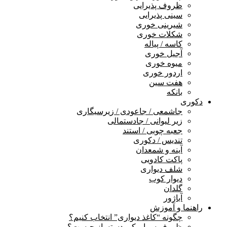
ظروف پذیرایی
سینی پذیرایی
شیرینی خوری
شکلات خوری
کاسه / پیاله
آجیل خوری
میوه خوری
اردور خوری
هفت سین
بانکه
دکوری
جاشمعی / جاعودی / زیرسیگاری
زیر لیوانی / جادستمالی
جعبه چوبی / استند
تندیس / دکوری
آینه و شمعدان
پاکت کادویی
شلف دیواری
دیوار کوب
گلدان
آباژور
راهنما و آموزش
چگونه “کاغذ دیواری” انتخاب کنیم؟
ظروف سرامیکی دستساز چیست؟