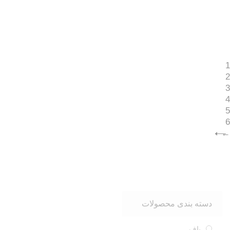
رانر 6 نفره 35 در 135 سانتیمتر کد R3-
رانر 6 نفره 35 در 135 سانتیمتر کد R3-
1
32
2
1,880,0
تومان
1,880,000
تومان
3
4
5
6
←
دسته بندی محصولات
پاف