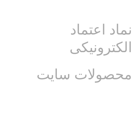
تلفن :
07136277172
موبایل :
09215657634
نماد اعتماد
الکترونیکی
محصولات سایت
محصولات کادویی و سوغاتی از جمله:
_ ظروف سرامیکی دستساز ایرانی
_ رومیزی رانِر کوسن و پاف(عسلی)
_ آباژور و گلدان شیشه ای و سرامیک
_ پرده (زِبرا-کرکره فلزی-شِید-پانچ)