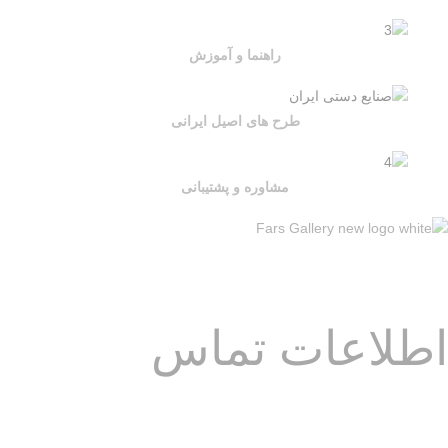
راهنما و آموزش
طرح های اصیل ایرانی
مشاوره و پشتیبانی
مجموعه ای از
طرح های اصیل ایرانی
اطلاعات تماس
آدرس: فارس – شیراز – خیابان قصردشت – تقاطع عفیف آباد – ابتدای بلوار
آوینی – مجموعه گالری هُنری ایران دکوراسیون