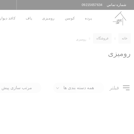
شماره تماس
09215657634
راهنمای خرید
تماس با ما
حساب من
پرده
کوسن
رومیزی
پاف
کاغذ دیوار
خانه
فروشگاه
رومیزی
رومیزی
فیلتر
همه دسته بندی ها
مرتب سازی پیش 