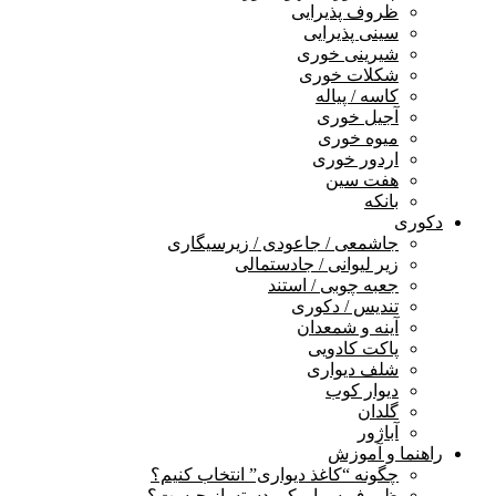
ظروف پذیرایی
سینی پذیرایی
شیرینی خوری
شکلات خوری
کاسه / پیاله
آجیل خوری
میوه خوری
اردور خوری
هفت سین
بانکه
دکوری
جاشمعی / جاعودی / زیرسیگاری
زیر لیوانی / جادستمالی
جعبه چوبی / استند
تندیس / دکوری
آینه و شمعدان
پاکت کادویی
شلف دیواری
دیوار کوب
گلدان
آباژور
راهنما و آموزش
چگونه “کاغذ دیواری” انتخاب کنیم؟
ظروف سرامیکی دستساز چیست؟