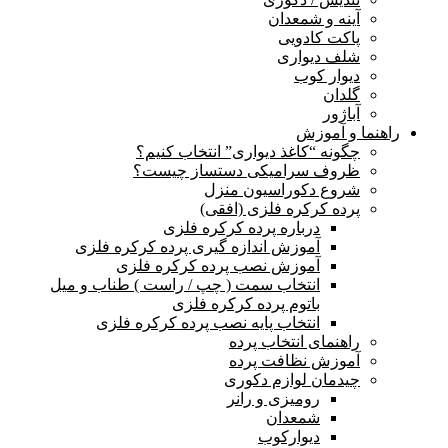
آینه و شمعدان
پاکت کادویی
شلف دیواری
دیوار کوب
گلدان
آباژور
راهنما و آموزش
چگونه “کاغذ دیواری” انتخاب کنیم؟
ظروف سرامیکی دستساز چیست؟
شروع دکوراسیون منزل
پرده کرکره فلزی (افقی)
درباره پرده کرکره فلزی
آموزش اندازه گیری پرده کرکره فلزی
آموزش نصب پرده کرکره فلزی
انتخاب سمت ( چپ / راست ) طناب و میل
باتوم پرده کرکره فلزی
انتخاب پایه نصب پرده کرکره فلزی
راهنمای انتخاب پرده
آموزش نظافت پرده
چیدمان لوازم دکوری
رومیزی و رانر
شمعدان
دیوارکوب