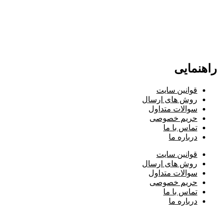
_ رومیزی رانِر کوسن و پاف(عسلی)
_ آباژور و گلدان شیشه ای و سرامیک
_ پرده (زِبرا-کرکره فلزی-شِید-پانچ)
راهنمایی
قوانین سایت
روش های ارسال
سوالات متداول
حریم خصوصی
تماس با ما
درباره ما
قوانین سایت
روش های ارسال
سوالات متداول
حریم خصوصی
تماس با ما
درباره ما
تمامی حقوق مادی و معنوی متعلق به ( مجموعه فارس