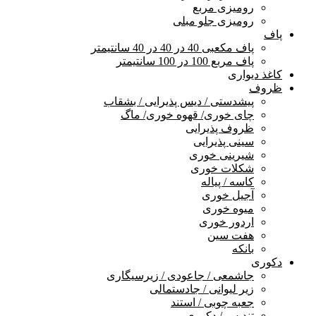
رومیزی مربع
رومیزی جلو مبلی
پاف
پاف مکعبی 40 در 40 در 40 سانتیمتر
پاف مربع 100 در 100 سانتیمتر
کاغذ دیواری
ظروف
پیشدستی / دیس پذیرایی / بشقاب
چای خوری/ قهوه خوری/ ماگ
ظروف پذیرایی
سینی پذیرایی
شیرینی خوری
شکلات خوری
کاسه / پیاله
آجیل خوری
میوه خوری
اردور خوری
هفت سین
بانکه
دکوری
جاشمعی / جاعودی / زیرسیگاری
زیر لیوانی / جادستمالی
جعبه چوبی / استند
تندیس / دکوری