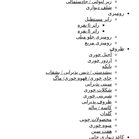
زیر لیوانی / جادستمالی
شلف دیواری
رومیزی
رانر مستطیل
رانر 6 نفره
رانر 8 نفره
رومیزی جلو مبلی
رومیزی مربع
ظروف
آجیل خوری
اردور خوری
بانکه
پیشدستی / دیس پذیرایی / بشقاب
چای خوری/ قهوه خوری/ ماگ
سینی پذیرایی
شکلات خوری
شیرینی خوری
ظروف پذیرایی
کاسه / پیاله
گلدان
محصولات چوبی
میوه خوری
هفت سین
کاغذ دیواری چاپی