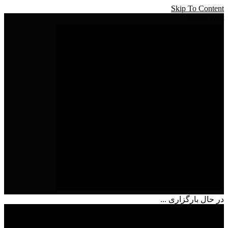
Skip To Content
Please Wait
در حال بارگزاری ...
شماره تماس
09215657634