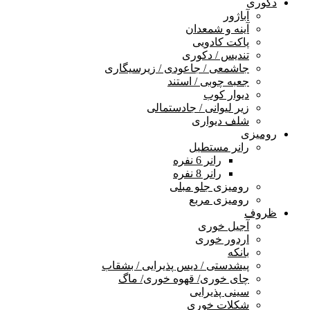
دکوری
آباژور
آینه و شمعدان
پاکت کادویی
تندیس / دکوری
جاشمعی / جاعودی / زیرسیگاری
جعبه چوبی / استند
دیوار کوب
زیر لیوانی / جادستمالی
شلف دیواری
رومیزی
رانر مستطیل
رانر 6 نفره
رانر 8 نفره
رومیزی جلو مبلی
رومیزی مربع
ظروف
آجیل خوری
اردور خوری
بانکه
پیشدستی / دیس پذیرایی / بشقاب
چای خوری/ قهوه خوری/ ماگ
سینی پذیرایی
شکلات خوری