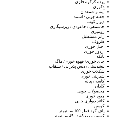
پرده کرکره فلزی
دکوری
آینه و شمعدان
جعبه چوبی / استند
دیوار کوب
جاشمعی / جاعودی / زیرسیگاری
رومیزی
رانر مستطیل
ظروف
آجیل خوری
اردور خوری
بانکه
چای خوری/ قهوه خوری/ ماگ
پیشدستی / دیس پذیرایی / بشقاب
شکلات خوری
شیرینی خوری
کاسه / پیاله
گلدان
محصولات چوبی
میوه خوری
کاغذ دیواری چاپی
کوسن
پاف گرد قطر 100 سانتیمتر
کوسن مربع 45 در 45 سانتیمتر