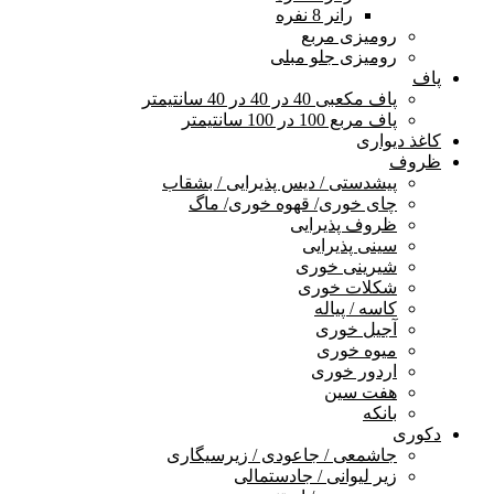
رانر 8 نفره
رومیزی مربع
رومیزی جلو مبلی
پاف
پاف مکعبی 40 در 40 در 40 سانتیمتر
پاف مربع 100 در 100 سانتیمتر
کاغذ دیواری
ظروف
پیشدستی / دیس پذیرایی / بشقاب
چای خوری/ قهوه خوری/ ماگ
ظروف پذیرایی
سینی پذیرایی
شیرینی خوری
شکلات خوری
کاسه / پیاله
آجیل خوری
میوه خوری
اردور خوری
هفت سین
بانکه
دکوری
جاشمعی / جاعودی / زیرسیگاری
زیر لیوانی / جادستمالی