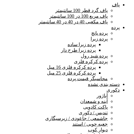
پاف
پاف گرد قطر 100 سانتیمتر
پاف مربع 100 در 100 سانتیمتر
پاف مکعبی 40 در 40 در 40 سانتیمتر
پرده
پرده پانچ
پرده زبرا
پرده زبرا ساده
پرده زبرا طرح دار
پرده شید رول
پرده کرکره فلزی
پرده کرکره فلزی 16 میل
پرده کرکره فلزی 25 میل
محاسبگر قیمت پرده
دسته بندی نشده
دکوری
آباژور
آینه و شمعدان
پاکت کادویی
تندیس / دکوری
جاشمعی / جاعودی / زیرسیگاری
جعبه چوبی / استند
دیوار کوب