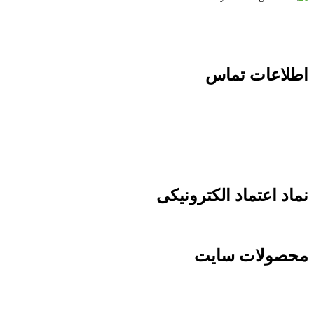
مجموعه ای از
طرح های اصیل ایرانی
اطلاعات تماس
آدرس: فارس – شیراز – خیابان قصردشت – تقاطع عفیف آباد – ابتدای بلوار
آوینی – مجموعه گالری هُنری ایران دکوراسیون
تلفن :
07136277172
موبایل :
09215657634
نماد اعتماد الکترونیکی
محصولات سایت
محصولات کادویی و سوغاتی از جمله:
_ ظروف سرامیکی دستساز ایرانی