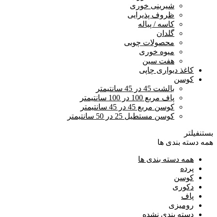
شیرینی خوری
ظروف پذیرایی
کاسه / پیاله
گلدان
محصولات چوبی
میوه خوری
هفت سین
کاغذ دیواری چاپی
کوسن
بالشت 45 در 45 سانتیمتر
پاف مربع 100 در 100 سانتیمتر
کوسن مربع 45 در 45 سانتیمتر
کوسن مستطیل 25 در 50 سانتیمتر
بستن
فیلتر
همه دسته بندی ها
همه دسته بندی ها
پرده
کوسن
دکوری
پاف
رومیزی
دسته بندی نشده