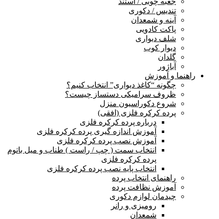
جعبه چوبی / استند
تندیس / دکوری
آینه و شمعدان
پاکت کادویی
شلف دیواری
دیوار کوب
گلدان
آباژور
راهنما و آموزش
چگونه “کاغذ دیواری” انتخاب کنیم؟
ظروف سرامیکی دستساز چیست؟
شروع دکوراسیون منزل
پرده کرکره فلزی (افقی)
درباره پرده کرکره فلزی
آموزش اندازه گیری پرده کرکره فلزی
آموزش نصب پرده کرکره فلزی
انتخاب سمت ( چپ / راست ) طناب و میل باتوم
پرده کرکره فلزی
انتخاب پایه نصب پرده کرکره فلزی
راهنمای انتخاب پرده
آموزش نظافت پرده
چیدمان لوازم دکوری
رومیزی و رانر
شمعدان