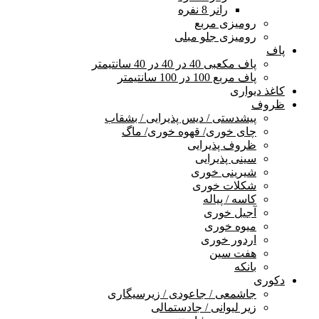
رانر 8 نفره
رومیزی مربع
رومیزی جلو مبلی
پاف
پاف مکعبی 40 در 40 در 40 سانتیمتر
پاف مربع 100 در 100 سانتیمتر
کاغذ دیواری
ظروف
پیشدستی / دیس پذیرایی / بشقاب
چای خوری/ قهوه خوری/ ماگ
ظروف پذیرایی
سینی پذیرایی
شیرینی خوری
شکلات خوری
کاسه / پیاله
آجیل خوری
میوه خوری
اردور خوری
هفت سین
بانکه
دکوری
جاشمعی / جاعودی / زیرسیگاری
زیر لیوانی / جادستمالی