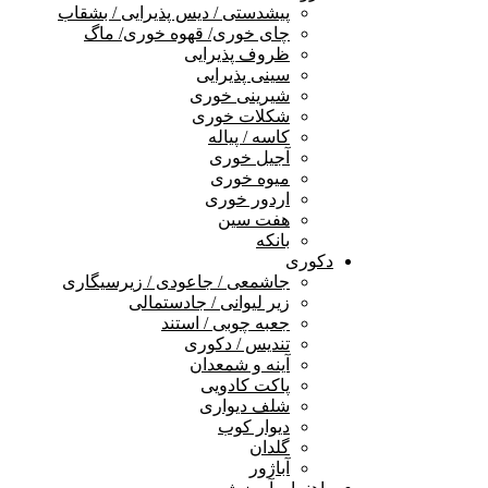
پیشدستی / دیس پذیرایی / بشقاب
چای خوری/ قهوه خوری/ ماگ
ظروف پذیرایی
سینی پذیرایی
شیرینی خوری
شکلات خوری
کاسه / پیاله
آجیل خوری
میوه خوری
اردور خوری
هفت سین
بانکه
دکوری
جاشمعی / جاعودی / زیرسیگاری
زیر لیوانی / جادستمالی
جعبه چوبی / استند
تندیس / دکوری
آینه و شمعدان
پاکت کادویی
شلف دیواری
دیوار کوب
گلدان
آباژور