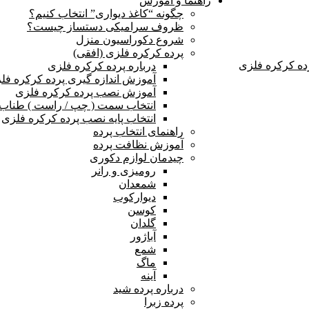
راهنما و آموزش
چگونه “کاغذ دیواری” انتخاب کنیم؟
ظروف سرامیکی دستساز چیست؟
شروع دکوراسیون منزل
پرده کرکره فلزی (افقی)
ده کرکره فلزی
درباره پرده کرکره فلزی
آموزش اندازه گیری پرده کرکره فل
آموزش نصب پرده کرکره فلزی
انتخاب سمت ( چپ / راست ) طناب و
انتخاب پایه نصب پرده کرکره فلزی
راهنمای انتخاب پرده
آموزش نظافت پرده
چیدمان لوازم دکوری
رومیزی و رانر
شمعدان
دیوارکوب
کوسن
گلدان
آباژور
شمع
ماگ
آینه
درباره پرده شید
پرده زبرا