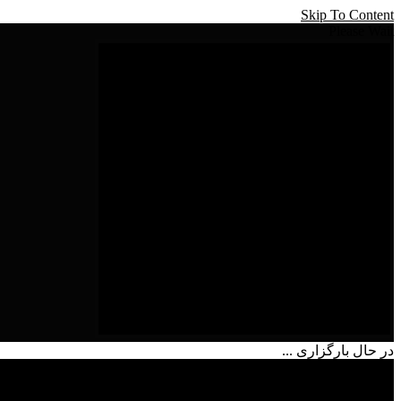
Skip To Content
Please Wait
در حال بارگزاری ...
شماره تماس
09215657634