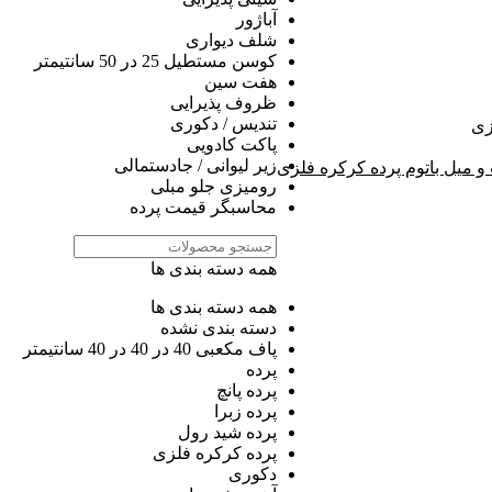
آباژور
شلف دیواری
کوسن مستطیل 25 در 50 سانتیمتر
هفت سین
ظروف پذیرایی
تندیس / دکوری
زی
پاکت کادویی
زیر لیوانی / جادستمالی
 میل باتوم پرده کرکره فلزی
رومیزی جلو مبلی
محاسبگر قیمت پرده
همه دسته بندی ها
همه دسته بندی ها
دسته بندی نشده
پاف مکعبی 40 در 40 در 40 سانتیمتر
پرده
پرده پانچ
پرده زبرا
پرده شید رول
پرده کرکره فلزی
دکوری