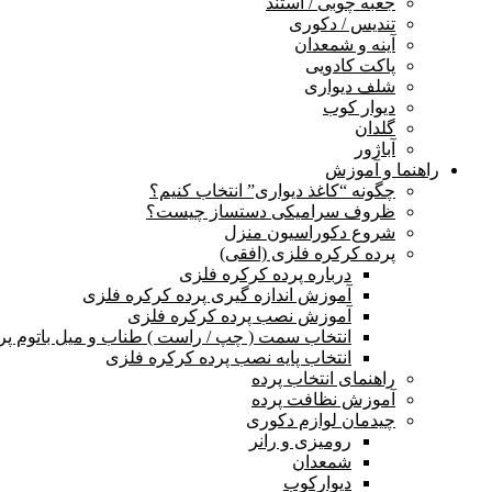
جعبه چوبی / استند
تندیس / دکوری
آینه و شمعدان
پاکت کادویی
شلف دیواری
دیوار کوب
گلدان
آباژور
راهنما و آموزش
چگونه “کاغذ دیواری” انتخاب کنیم؟
ظروف سرامیکی دستساز چیست؟
شروع دکوراسیون منزل
پرده کرکره فلزی (افقی)
درباره پرده کرکره فلزی
آموزش اندازه گیری پرده کرکره فلزی
آموزش نصب پرده کرکره فلزی
انتخاب سمت ( چپ / راست ) طناب و میل باتوم پر
انتخاب پایه نصب پرده کرکره فلزی
راهنمای انتخاب پرده
آموزش نظافت پرده
چیدمان لوازم دکوری
رومیزی و رانر
شمعدان
دیوارکوب