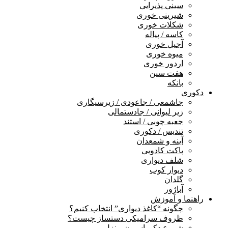
سینی پذیرایی
شیرینی خوری
شکلات خوری
کاسه / پیاله
آجیل خوری
میوه خوری
اردور خوری
هفت سین
بانکه
دکوری
جاشمعی / جاعودی / زیرسیگاری
زیر لیوانی / جادستمالی
جعبه چوبی / استند
تندیس / دکوری
آینه و شمعدان
پاکت کادویی
شلف دیواری
دیوار کوب
گلدان
آباژور
راهنما و آموزش
چگونه “کاغذ دیواری” انتخاب کنیم؟
ظروف سرامیکی دستساز چیست؟
شروع دکوراسیون منزل