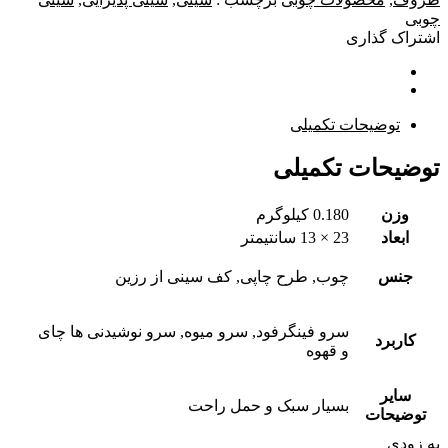
چوبی
اشتراک گذاری
توضیحات تکمیلی
توضیحات تکمیلی
وزن
0.180 کیلوگرم
ابعاد
23 × 13 سانتیمتر
جنس
چوب, طرح چاپی, کف سینی از رزین
سرو فینگرفود, سرو میوه, سرو نوشیدنی ها چای
کاربرد
و قهوه
سایر
بسیار سبک و حمل راحت
توضیحات
به زودی