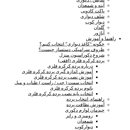
آینه و شمعدان
پاکت کادویی
شلف دیواری
دیوار کوب
گلدان
آباژور
راهنما و آموزش
چگونه “کاغذ دیواری” انتخاب کنیم؟
ظروف سرامیکی دستساز چیست؟
شروع دکوراسیون منزل
پرده کرکره فلزی (افقی)
درباره پرده کرکره فلزی
آموزش اندازه گیری پرده کرکره فلزی
آموزش نصب پرده کرکره فلزی
انتخاب سمت ( چپ / راست ) طناب و میل
باتوم پرده کرکره فلزی
انتخاب پایه نصب پرده کرکره فلزی
راهنمای انتخاب پرده
آموزش نظافت پرده
چیدمان لوازم دکوری
رومیزی و رانر
شمعدان
دیوارکوب