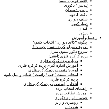
جعبه چوبی / استند
تندیس / دکوری
آینه و شمعدان
پاکت کادویی
شلف دیواری
دیوار کوب
گلدان
آباژور
راهنما و آموزش
چگونه “کاغذ دیواری” انتخاب کنیم؟
ظروف سرامیکی دستساز چیست؟
شروع دکوراسیون منزل
پرده کرکره فلزی (افقی)
درباره پرده کرکره فلزی
آموزش اندازه گیری پرده کرکره فلزی
آموزش نصب پرده کرکره فلزی
انتخاب سمت ( چپ / راست ) طناب و میل باتوم
پرده کرکره فلزی
انتخاب پایه نصب پرده کرکره فلزی
راهنمای انتخاب پرده
آموزش نظافت پرده
چیدمان لوازم دکوری
رومیزی و رانر
شمعدان