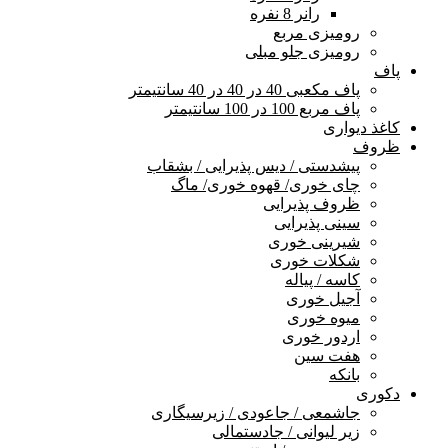
رانر 8 نفره
رومیزی مربع
رومیزی جلو مبلی
پاف
پاف مکعبی 40 در 40 در 40 سانتیمتر
پاف مربع 100 در 100 سانتیمتر
کاغذ دیواری
ظروف
پیشدستی / دیس پذیرایی / بشقاب
چای خوری/ قهوه خوری/ ماگ
ظروف پذیرایی
سینی پذیرایی
شیرینی خوری
شکلات خوری
کاسه / پیاله
آجیل خوری
میوه خوری
اردور خوری
هفت سین
بانکه
دکوری
جاشمعی / جاعودی / زیرسیگاری
زیر لیوانی / جادستمالی