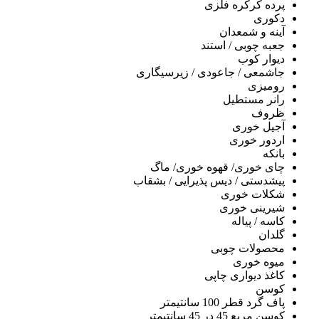
پرده کرکره فلزی
دکوری
آینه و شمعدان
جعبه چوبی / استند
دیوار کوب
جاشمعی / جاعودی / زیرسیگاری
رومیزی
رانر مستطیل
ظروف
آجیل خوری
اردور خوری
بانکه
چای خوری/ قهوه خوری/ ماگ
پیشدستی / دیس پذیرایی / بشقاب
شکلات خوری
شیرینی خوری
کاسه / پیاله
گلدان
محصولات چوبی
میوه خوری
کاغذ دیواری چاپی
کوسن
پاف گرد قطر 100 سانتیمتر
کوسن مربع 45 در 45 سانتیمتر