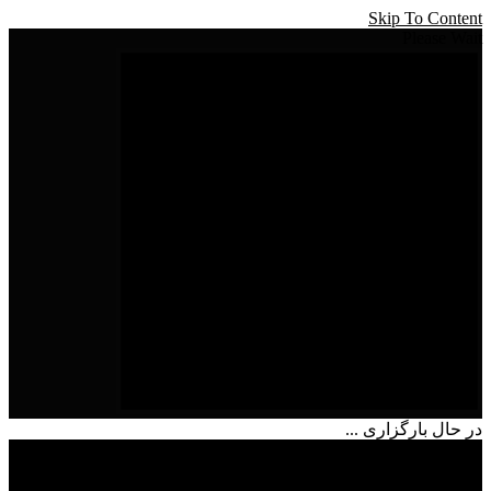
Skip To Content
Please Wait
در حال بارگزاری ...
شماره تماس
09215657634