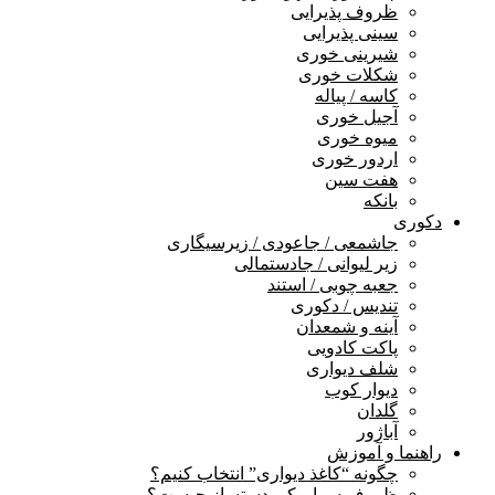
ظروف پذیرایی
سینی پذیرایی
شیرینی خوری
شکلات خوری
کاسه / پیاله
آجیل خوری
میوه خوری
اردور خوری
هفت سین
بانکه
دکوری
جاشمعی / جاعودی / زیرسیگاری
زیر لیوانی / جادستمالی
جعبه چوبی / استند
تندیس / دکوری
آینه و شمعدان
پاکت کادویی
شلف دیواری
دیوار کوب
گلدان
آباژور
راهنما و آموزش
چگونه “کاغذ دیواری” انتخاب کنیم؟
ظروف سرامیکی دستساز چیست؟