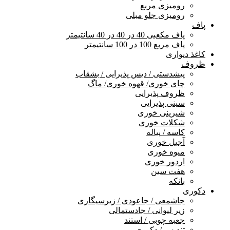
رومیزی مربع
رومیزی جلو مبلی
پاف
پاف مکعبی 40 در 40 در 40 سانتیمتر
پاف مربع 100 در 100 سانتیمتر
کاغذ دیواری
ظروف
پیشدستی / دیس پذیرایی / بشقاب
چای خوری/ قهوه خوری/ ماگ
ظروف پذیرایی
سینی پذیرایی
شیرینی خوری
شکلات خوری
کاسه / پیاله
آجیل خوری
میوه خوری
اردور خوری
هفت سین
بانکه
دکوری
جاشمعی / جاعودی / زیرسیگاری
زیر لیوانی / جادستمالی
جعبه چوبی / استند
تندیس / دکوری