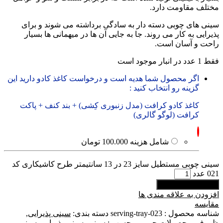
مختلف مقاومت دارد.
سینی های چوبی دسته دار به سادگی برداشته می شوند و برای
پذیرایی به کار می روند. جا به جایی آن ها در میهمانی ها بسیار
راحت و آسان است.
فقط 1 عدد در انبار موجود است
اگر محصول شما هدیه است و درخواست کاغذ کادو دارید این
گزینه رو انتخاب کنید :
کاغذ کادو کرافت (مدل زنبوری کِشی) + بند کنف + پاکت
کرافت (لوگو گالری)
شامل هزینه 100.000 تومان
سینی چوبی مستطیل سایز 23 در 13 سانتیمتر طرح کاشیکاری کد
021 عدد
افزودن به سبد خرید
افزودن به علاقه مندی ها
مقایسه
شناسه محصول :
serving-tray-023
دسته بندی:
سینی پذیرایی
,
ظروف
,
محصولات چوبی
برچسب :
سینی
,
سینی پذیرایی
,
سینی